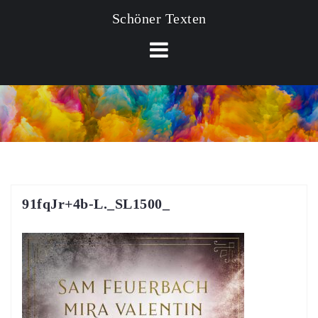
Schöner Texten
91fqJr+4b-L._SL1500_